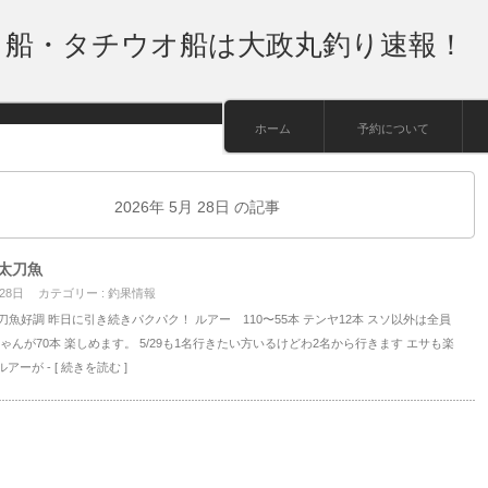
り船・タチウオ船は大政丸釣り速報！
ホーム
予約について
2026年 5月 28日 の記事
太刀魚
 28日
カテゴリー :
釣果情報
刀魚好調 昨日に引き続きパクパク！ ルアー 110〜55本 テンヤ12本 スソ以外は全員
ちゃんが70本 楽しめます。 5/29も1名行きたい方いるけどわ2名から行きます エサも楽
ルアーが
- [ 続きを読む ]