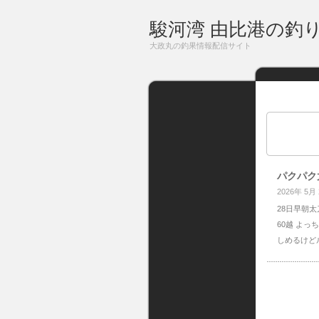
駿河湾 由比港の釣
大政丸の釣果情報配信サイト
パクパク
2026年 5月
28日早朝太
60越 よっ
しめるけど