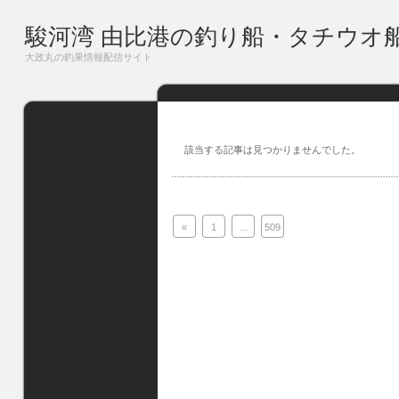
駿河湾 由比港の釣り船・タチウオ
大政丸の釣果情報配信サイト
該当する記事は見つかりませんでした。
«
1
...
509