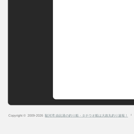
Copyright © 2009-2026
駿河湾 由比港の釣り船・タチウオ船は大政丸釣り速報！