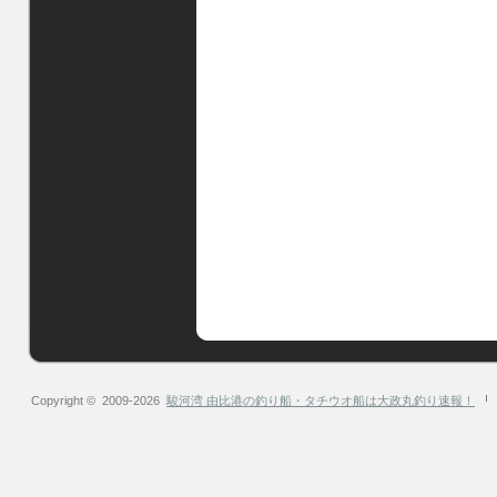
Copyright © 2009-2026
駿河湾 由比港の釣り船・タチウオ船は大政丸釣り速報！