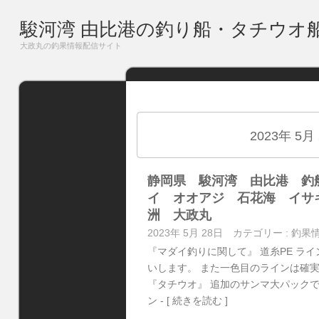
駿河湾 由比港の釣り船・タチウオ
大政丸の釣果情報配信サイト
2023年 5月
静岡県 駿河湾 由比港 釣
イ オオアジ 石花海 イサ
洲 大政丸
2023年 5月 28日
カテゴリー :
釣果
『マダイ釣りに関して』 道糸PE ラ
いします。 また一色目のラインは確実
『タチウオ』 追加のサンマ大パックで
ン
- [ 続きを読む ]