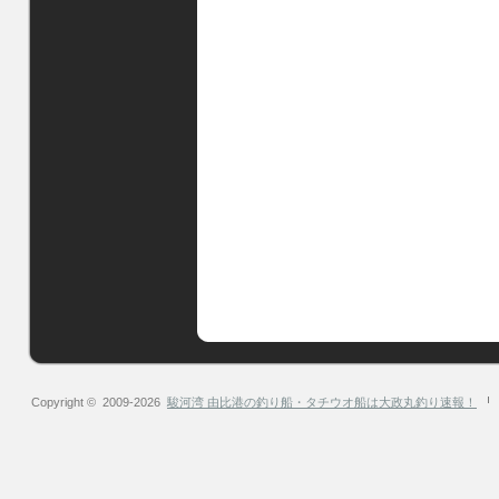
Copyright © 2009-2026
駿河湾 由比港の釣り船・タチウオ船は大政丸釣り速報！