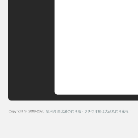
Copyright © 2009-2026
駿河湾 由比港の釣り船・タチウオ船は大政丸釣り速報！