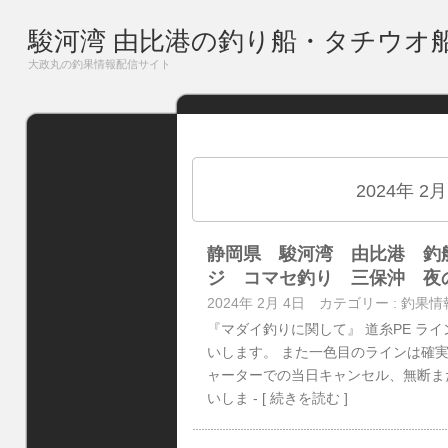
駿河湾 由比港の釣り船・タチウオ
大政丸の釣果情報配信サイト
2024年 2
静岡県 駿河湾 由比港 釣
ジ コマセ釣り 三保沖 夜
2024年 2月 4日
カテゴリー :
釣果情
『マダイ釣りに関して』 道糸PE ラ
いします。 また一色目のラインは確実
ャーターでの当日キャンセル、無断ま
いしま
- [ 続きを読む ]