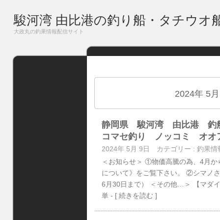
駿河湾 由比港の釣り船・タチウオ
大政丸の釣果情報配信サイト
2024年 5
静岡県 駿河湾 由比港 
コマセ釣り ノッコミ オオ
2024年 5月 9日
カテゴリー :
釣果情
＜お知らせ＞ ①物価高騰の為、4月
について》をご覧下さい。 ②シマノ
6月30日まで） ＜その他…＞ 【マダ
単
- [ 続きを読む ]