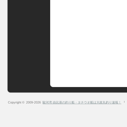
Copyright © 2009-2026
駿河湾 由比港の釣り船・タチウオ船は大政丸釣り速報！