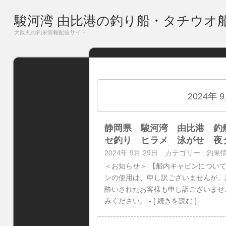
駿河湾 由比港の釣り船・タチウオ
大政丸の釣果情報配信サイト
2024年 
静岡県 駿河湾 由比港 釣
セ釣り ヒラメ 泳がせ 夜
2024年 9月 29日
カテゴリー :
釣果
＜お知らせ＞ 【船内キャビンについ
ンの使用は、申し訳ございませんが、
酔いされたお客様も申し訳ございませ
みください。
- [ 続きを読む ]