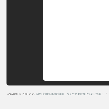
Copyright © 2009-2026
駿河湾 由比港の釣り船・タチウオ船は大政丸釣り速報！