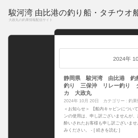
駿河湾 由比港の釣り船・タチウオ
大政丸の釣果情報配信サイト
2024年 
静岡県 駿河湾 由比港 釣
釣り 三保沖 リレー釣り 
カ 大政丸
2024年 10月 20日
カテゴリー :
釣果
＜お知らせ＞ 【船内キャビンについ
ンの使用は、申し訳ございませんが、
酔いされたお客様も申し訳ございませ
みください。
- [ 続きを読む ]