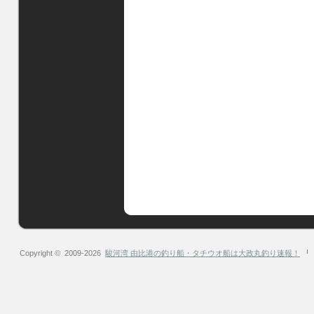
Copyright © 2009-2026
駿河湾 由比港の釣り船・タチウオ船は大政丸釣り速報！