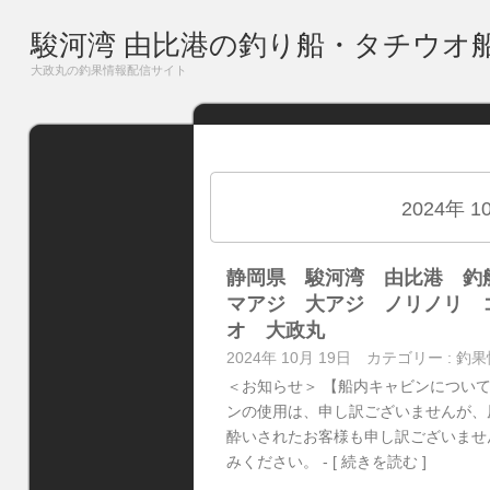
駿河湾 由比港の釣り船・タチウオ
大政丸の釣果情報配信サイト
2024年 
静岡県 駿河湾 由比港 
マアジ 大アジ ノリノリ 
オ 大政丸
2024年 10月 19日
カテゴリー :
釣果
＜お知らせ＞ 【船内キャビンについ
ンの使用は、申し訳ございませんが、
酔いされたお客様も申し訳ございませ
みください。
- [ 続きを読む ]