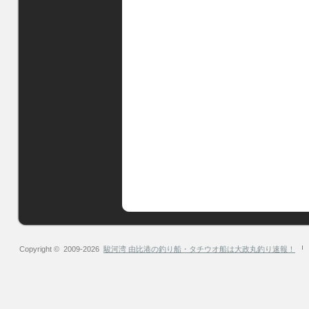
Copyright © 2009-2026
駿河湾 由比港の釣り船・タチウオ船は大政丸釣り速報！