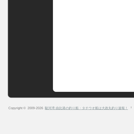
Copyright © 2009-2026
駿河湾 由比港の釣り船・タチウオ船は大政丸釣り速報！