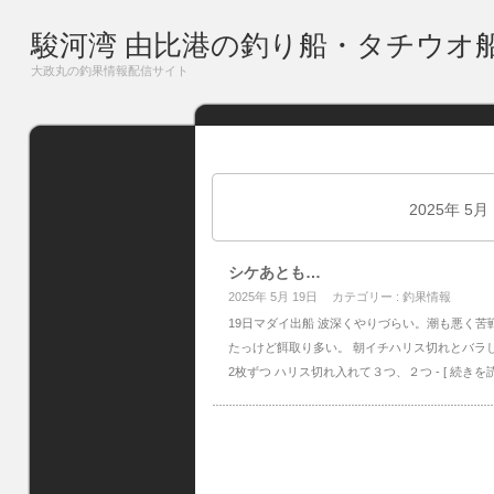
駿河湾 由比港の釣り船・タチウオ
大政丸の釣果情報配信サイト
2025年 5月
シケあとも…
2025年 5月 19日
カテゴリー :
釣果情報
19日マダイ出船 波深くやりづらい。潮も悪く
たっけど餌取り多い。 朝イチハリス切れとバラし
2枚ずつ ハリス切れ入れて３つ、２つ
- [ 続きを