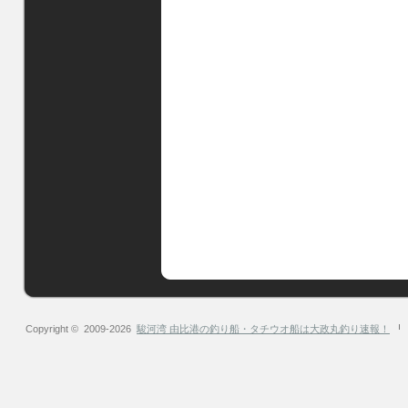
Copyright © 2009-2026
駿河湾 由比港の釣り船・タチウオ船は大政丸釣り速報！