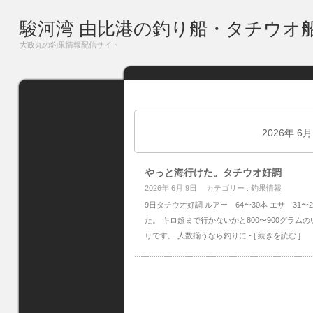
駿河湾 由比港の釣り船・タチウオ
大政丸の釣果情報配信サイト
2026年 6
やっと海行けた。タチウオ好調
2026年 6月 9日
カテゴリー :
釣果情報
9日タチウオ好調 ルアー 64〜30本 エサ 31
た。 キロ超まで行かないかと800〜900グラム
りです。 人数揃うなら釣りに
- [ 続きを読む ]