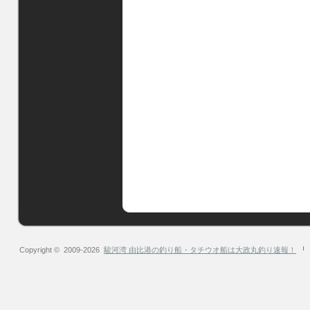
Copyright © 2009-2026
駿河湾 由比港の釣り船・タチウオ船は大政丸釣り速報！