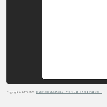
Copyright © 2009-2026
駿河湾 由比港の釣り船・タチウオ船は大政丸釣り速報！