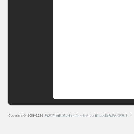
Copyright © 2009-2026
駿河湾 由比港の釣り船・タチウオ船は大政丸釣り速報！