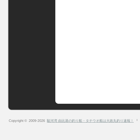
Copyright © 2009-2026
駿河湾 由比港の釣り船・タチウオ船は大政丸釣り速報！