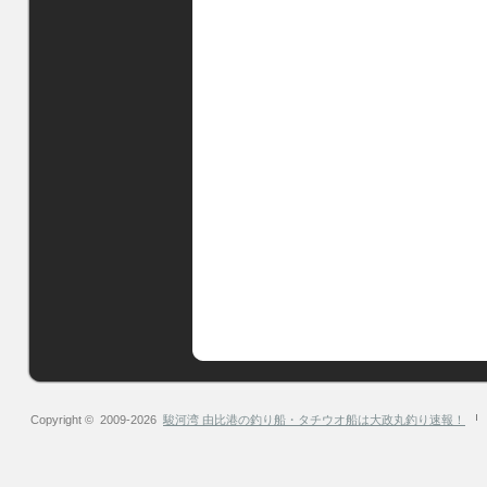
Copyright © 2009-2026
駿河湾 由比港の釣り船・タチウオ船は大政丸釣り速報！