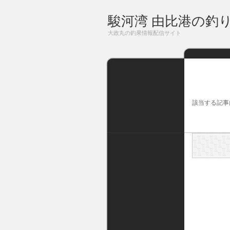
駿河湾 由比港の釣
大政丸の釣果情報配信サイト
該当する記事