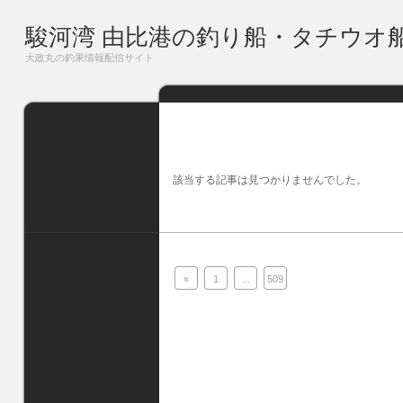
駿河湾 由比港の釣り船・タチウオ
大政丸の釣果情報配信サイト
該当する記事は見つかりませんでした。
«
1
...
509