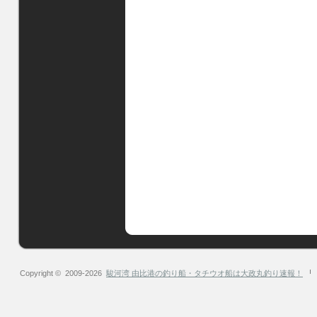
Copyright © 2009-2026
駿河湾 由比港の釣り船・タチウオ船は大政丸釣り速報！