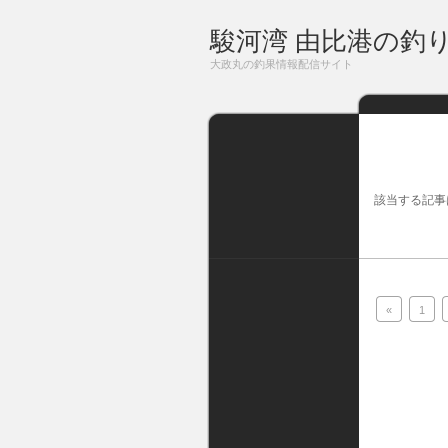
駿河湾 由比港の釣
大政丸の釣果情報配信サイト
該当する記事
«
1