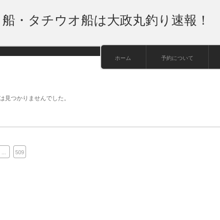
り船・タチウオ船は大政丸釣り速報！
ホーム
予約について
は見つかりませんでした。
...
509