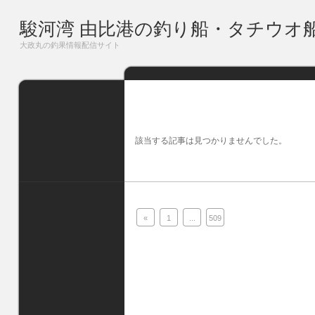
駿河湾 由比港の釣り船・タチウオ
大政丸の釣果情報配信サイト
該当する記事は見つかりませんでした。
«
1
...
509