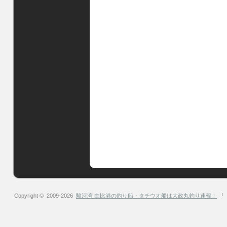
Copyright © 2009-2026
駿河湾 由比港の釣り船・タチウオ船は大政丸釣り速報！