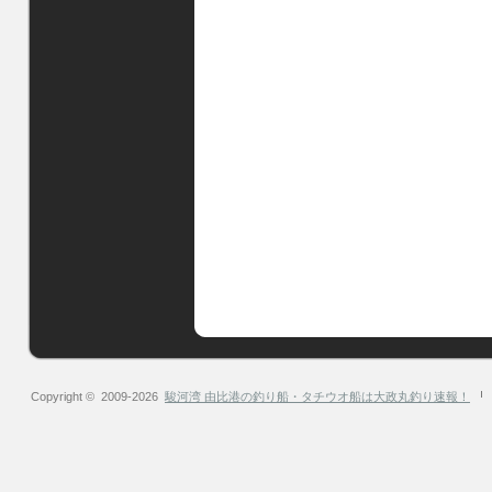
Copyright © 2009-2026
駿河湾 由比港の釣り船・タチウオ船は大政丸釣り速報！