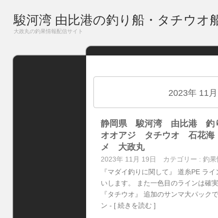
駿河湾 由比港の釣り船・タチウオ
大政丸の釣果情報配信サイト
2023年 11
静岡県 駿河湾 由比港 
オオアジ タチウオ 石花海
メ 大政丸
2023年 11月 19日
カテゴリー :
釣果
『マダイ釣りに関して』 道糸PE ラ
いします。 また一色目のラインは確実
『タチウオ』 追加のサンマ大パックで
ン
- [ 続きを読む ]