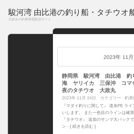
駿河湾 由比港の釣り船・タチウオ
大政丸の釣果情報配信サイト
2023年 11
静岡県 駿河湾 由比港 釣
海 ヤリイカ 三保沖 コ
夜のタチウオ 大政丸
2023年 11月 24日
カテゴリー :
釣果
『マダイ釣りに関して』 道糸PE ラ
いします。 また一色目のラインは確実
『タチウオ』 追加のサンマ大パックで
ン
- [ 続きを読む ]