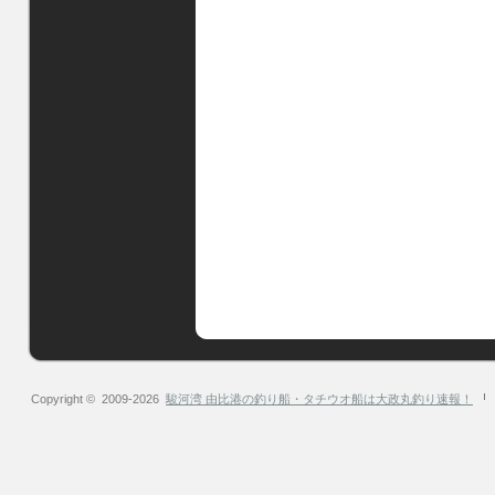
Copyright © 2009-2026
駿河湾 由比港の釣り船・タチウオ船は大政丸釣り速報！