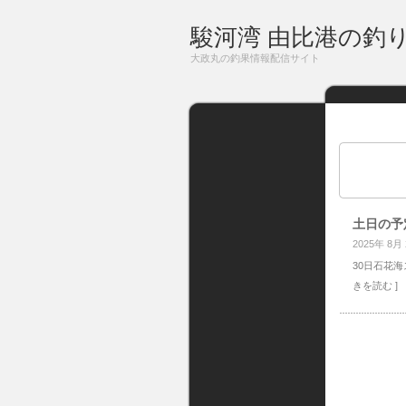
駿河湾 由比港の釣
大政丸の釣果情報配信サイト
土日の予
2025年 8月
30日石花海
きを読む ]