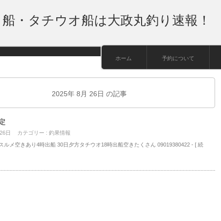
り船・タチウオ船は大政丸釣り速報！
ホーム
予約について
2025年 8月 26日 の記事
定
 26日
カテゴリー :
釣果情報
スルメ空きあり4時出船 30日夕方タチウオ18時出船空きたくさん 09019380422
- [ 続