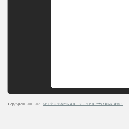
Copyright © 2009-2026
駿河湾 由比港の釣り船・タチウオ船は大政丸釣り速報！