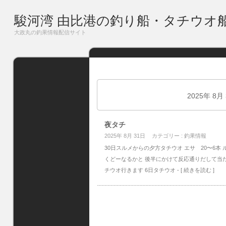
駿河湾 由比港の釣り船・タチウオ
大政丸の釣果情報配信サイト
2025年 8月
夜タチ
2025年 8月 31日
カテゴリー :
釣果情報
30日スルメからの夕方タチウオ エサ 20〜6本 
くどーなるかと 後半にかけて反応通りだして当た
チウオ行きます 6日タチウオ
- [ 続きを読む ]