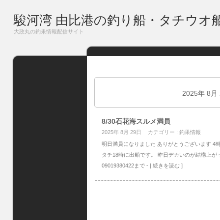
駿河湾 由比港の釣り船・タチウオ
大政丸の釣果情報配信サイト
2025年 8月
8/30石花海スルメ満員
2025年 8月 29日
カテゴリー :
釣果情報
明日満員になりました ありがとうございます 4
タチ18時に出船です。 昨日デカいのが結構上が
09019380422まで
- [ 続きを読む ]