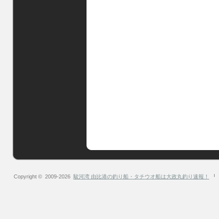
Copyright © 2009-2026
駿河湾 由比港の釣り船・タチウオ船は大政丸釣り速報！